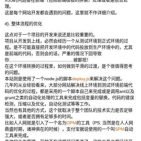
XSS的问题要在前端（包括前端模板的拼装）处理或者是后台处
理。
这是每个网站开发都会遇到的问题，这里就不作详细介绍。
d). 整体流程的优化
这点对于一个项目的开发来说还是比较重要的。
项目从开发到上线，必然会经历一个从测试环境到正式环境的过
程。是不可能直接把开发环境中的代码投放到生产环境中的，尤其
是前端的代码，否则会的话，严重的情况下回导致
你...................................................被鄙视！
在这个环境转换的过程里，如何做到平滑的过渡，是个很值得思考
的问题。
本站则是使用了一个node.js的脚本
deploy.js
来解决这个问题。
几年的从业经验看来，大部分网站解决线上环境到测试环境前端代
码的优化的过程，都是采用的一个脚本自己来完成或是调用ant以及
grunt之类的自动化处理的工具来完成包括变量的替换，代码的错误
检测，压缩以及优化，自动化测试等等工作。
当然也有其他的方式，这个就取决于整个团队的技术实力是否足够
强大，或者是否拥有足够多的时间。
比如人人网就是引入了一个名为
OPM
的工具（PS. 当然是在人人网
鼎盛时期，诸神俱在的时候），支付宝据说使用的一个叫
SPM
自动
工具来完成。