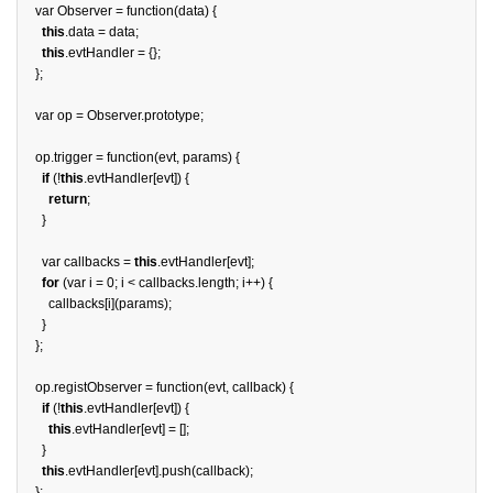
var
Observer
=
function
(
data
)
{
this
.
data
=
data
;
this
.
evtHandler
=
{};
};
var
op
=
Observer
.
prototype
;
op
.
trigger
=
function
(
evt
,
params
)
{
if
(
!
this
.
evtHandler
[
evt
])
{
return
;
}
var
callbacks
=
this
.
evtHandler
[
evt
];
for
(
var
i
=
0
;
i
<
callbacks
.
length
;
i
++
)
{
callbacks
[
i
](
params
);
}
};
op
.
registObserver
=
function
(
evt
,
callback
)
{
if
(
!
this
.
evtHandler
[
evt
])
{
this
.
evtHandler
[
evt
]
=
[];
}
this
.
evtHandler
[
evt
].
push
(
callback
);
};