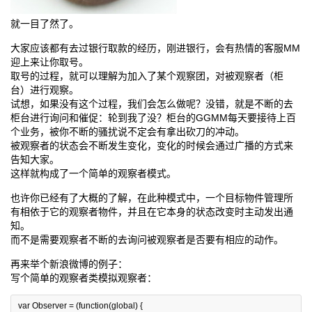
就一目了然了。
大家应该都有去过银行取款的经历，刚进银行，会有热情的客服MM
迎上来让你取号。
取号的过程，就可以理解为加入了某个观察团，对被观察者（柜
台）进行观察。
试想，如果没有这个过程，我们会怎么做呢？没错，就是不断的去
柜台进行询问和催促：轮到我了没？柜台的GGMM每天要接待上百
个业务，被你不断的骚扰说不定会有拿出砍刀的冲动。
被观察者的状态会不断发生变化，变化的时候会通过广播的方式来
告知大家。
这样就构成了一个简单的观察者模式。
也许你已经有了大概的了解，在此种模式中，一个目标物件管理所
有相依于它的观察者物件，并且在它本身的状态改变时主动发出通
知。
而不是需要观察者不断的去询问被观察者是否要有相应的动作。
再来举个新浪微博的例子：
写个简单的观察者类模拟观察者：
var
Observer
=
(
function
(
global
)
{