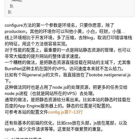
next
();
});
});
configure方法的第一个参数是环境名，只要你愿意，除了
production，其他的环境你可以叫他小黄，小白，旺财，小强...
线上环境相比于开发环境，多了压缩，去除log，取消打印错误堆栈
的特征，用这个方法很容易实现。
对于性能的配置上，最重要的一点是网站静态资源的管理，也可以
非常大幅度的提升网站的整体请求速度。
一个糟糕的做法，是把静态资源直接挂载在网站的主域下，尤其像
BurstNet这种主机在国外的VPS，访问速度本来就不怎么给力。
比如有个叫general.js的文件，我直接放在了botobe.net/general.js
下。
这种做法同时也是占用了node.js的处理资源，把更多的任务交给
node.js进程（也就是网站所在的VPS）去处理。
通常的做法，是把静态资源给分离出来。比如本站的静态时挂载在
百度的App Engine服务器上的。静态的位置是可配置的。
可参考本站的配置文件
config.js第7~13行
还有些基本的前端的优化，比如css放在头部，js放在尾部，以及
spirit，减少文件请求等等。这里就不做累赘的重复。