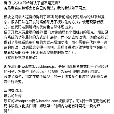
诉的1,2,3立即给解决了岂不是更爽？
各路看官应该都会有自己的看法，我的看法如下两点：
模块之间最大程度的得到了解耦 随着前端的代码结构的越来越复
杂，很多团队在开发时候都采用了模块化的方式。使用观察者模
式，使代码达到解耦的优势也自然体现出来。
便于开发人员后续的维护 面向对象编程有个很经典的观点，增加原
有系统的功能最好的方式是扩展他，而不是去修改他。 观察者模式
做到了能把系统用扩展的方式来增加功能，而不需要在代码中一遍
遍的修改，改到最后变得一团糟，最后变得难以维护坑爹骂娘的吐
槽着极品的前任（有木有淡淡躺枪的感觉？）。
（欢迎补充或者拍砖）
现在流行的web框架backbone.js，是使用观察者模式的一个很经典
的例子，将模型（Module）和视图（View）的修改进行绑定。
改变了模型，绑定在这个模型上的一个或者多个相应的视图也会跟
着进行改变。
写的有点乱。
最后的吐槽：
原来的Wordpress网站botobe.com被停掉了，可4我一直在用他的代
码排版格式化插件啊！知晓第一时间内为毛有种菊花一紧的赶
脚？！