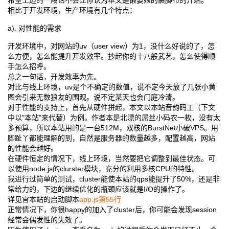
希望上边的一段话不会让你认为本文是懒婆娘的裹脚布的开端。
相比于开发环境，生产环境有几个特点：
a). 对性能的需求
开发环境中，对网站的uv（user view）为1，没什么好说的了，怎
么方便，怎么能提升开发效率。抄起你的十八般武艺，怎么使得顺
手怎么招呼。
总之一句话，开发效率为先。
对比与线上环境，uv是个不确定的数值，说不定今天放了几张小黄
图会引来无数狼友的围观。说不定某天也会门庭冷清。
对于性能的支持上，首先从硬件拼起，本文以本站音韵码工（下文
中以"本站"来代替）为例。作者本是北漂的屌丝小码农一枚，没有太
多预算，所以本站用的是一台512M，双核的BurstNet小破VPS。用
脚趾丫都能理解的到，自然是服务器的数量越多，配置越高，网站
的性能会越好。
在硬件恒定的情况下，线上环境，当然要把它调整到最佳状态。可
以使用node.js的clurster模块，充分的利用多核CPU的特性。
我进行过简单的测试，cluster能使本站的qps能提升了50%，还是非
常给力的，下边的继续优化的瓶颈应该就是I/O的操作了。
详见官本站的启动脚本
app.js第55行
正常情况下，你很happy的加入了cluster后，你可能会发现session
经常会偶发性的失效了。