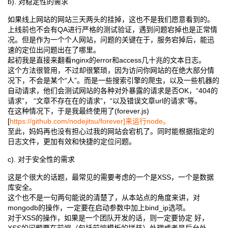
b). 对稳定性的需求
如果线上网站的网站三天两头的挂掉，这也不是我们愿意看到的。
上线前也不会有QA进行严格的测试验证，遇到问题宕掉也是正常情
况。但是作为一个个人网站，问题的关键在于，服务宕掉后，能迅
速的定位出问题出在了哪里。
起初我是直接来翻看nginx的error和access几十兆的文本日志。
这个方法很管用，不过却很繁琐，因为访问你网站的在绝大部分情
况下，不会是某个“人”。而是一些搜索引擎的爬虫，以及一些机器的
自动请求，他们会测试网站的各种对外暴露的请求是否OK，“404的
请求”， “文章不存在在的请求”，“以及错误文章url的请求”等。
在这种情况下，于是我最终使用了(forever.js)
[
https://github.com/nodejitsu/forever]来运行node。
至此，妈妈再也没有担心过我的网站会宕机了。同时能根据指定的
日志文件，更加有效和快捷的定位问题。
c). 对于安全性的需求
这是个很大的话题，最常见的需要考虑的一个是XSS，一个是数据
库安全。
这个也不是一句两句能说的清楚了，从本站点的角度来讲，对
mongodb的操作，一定要在启动参数中加上bind_ip选项。
对于XSS的操作，如果是一个团队开发的话，则一定要协定 好，