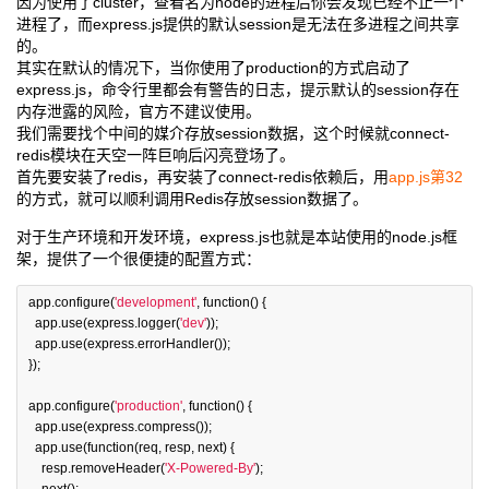
因为使用了cluster，查看名为node的进程后你会发现已经不止一个
进程了，而express.js提供的默认session是无法在多进程之间共享
的。
其实在默认的情况下，当你使用了production的方式启动了
express.js，命令行里都会有警告的日志，提示默认的session存在
内存泄露的风险，官方不建议使用。
我们需要找个中间的媒介存放session数据，这个时候就connect-
redis模块在天空一阵巨响后闪亮登场了。
首先要安装了redis，再安装了connect-redis依赖后，用
app.js第32
的方式，就可以顺利调用Redis存放session数据了。
对于生产环境和开发环境，express.js也就是本站使用的node.js框
架，提供了一个很便捷的配置方式：
app
.
configure
(
'development'
,
function
()
{
app
.
use
(
express
.
logger
(
'dev'
));
app
.
use
(
express
.
errorHandler
());
});
app
.
configure
(
'production'
,
function
()
{
app
.
use
(
express
.
compress
());
app
.
use
(
function
(
req
,
resp
,
next
)
{
resp
.
removeHeader
(
'X-Powered-By'
);