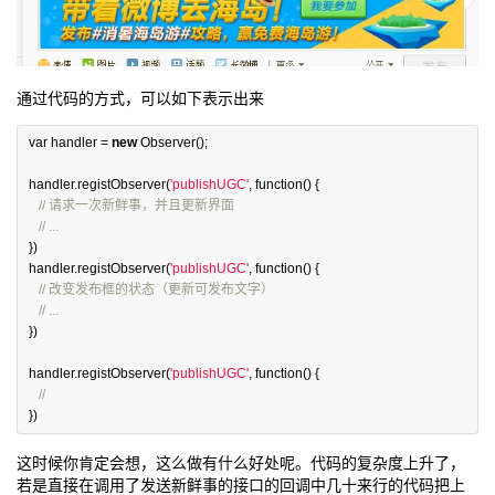
通过代码的方式，可以如下表示出来
var
handler
=
new
Observer
();
handler
.
registObserver
(
'publishUGC'
,
function
()
{
// 请求一次新鲜事，并且更新界面
// ...
})
handler
.
registObserver
(
'publishUGC'
,
function
()
{
// 改变发布框的状态（更新可发布文字）
// ...
})
handler
.
registObserver
(
'publishUGC'
,
function
()
{
// 
})
这时候你肯定会想，这么做有什么好处呢。代码的复杂度上升了，
若是直接在调用了发送新鲜事的接口的回调中几十来行的代码把上