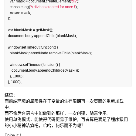
var
mask
=
document
.
createElement
(
'div'
);
console
.
log
(
'A div has created for once !'
);
return
mask
;
});
var
blankMask
=
getMask
();
document
.
body
.
appendChild
(
blankMask
);
window
.
setTimeout
(
function
()
{
blankMask
.
parentNode
.
removeChild
(
blankMask
);
window
.
setTimeout
(
function
()
{
document
.
body
.
appendChild
(
getMask
());
},
1000
);
},
1000
);
结语：
而前端环境的局限性在于变量的生存周期再一次页面的重新加载
中。
而不像后台语言中能做到的那样，一次创建，随意使用。
使用单例模式，能使得代码更易于维护，再者算是满足了程序猿们
的小小精神洁癖吧，哈哈，何乐而不为呢？
Enjoy it !