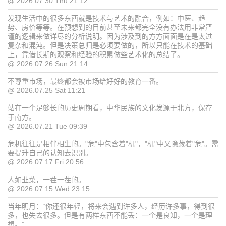
@ 2026.07.30 Thu 21:12
发现生活中的很多东西就是技术与艺术的融合，例如：中医、趋
势、房价等等。在预想到的目前甚至未来都完全没有办法用非常严
谨的逻辑来做详尽的分析说明。因为涉及到的方方面面是在是太过
复杂和混沌。但是决策总归是必须要做的，所以只能在技术的基础
上，凭借长期的观察和经验的积累做些艺术化的总结了。
@ 2026.07.26 Sun 21:14
不尊重市场，最终都会被市场给好好的教育一番。
@ 2026.07.25 Sat 11:21
站在一个足够长的历史周期看，中华民族的文化发源于北方，保存
于南方。
@ 2026.07.21 Tue 09:39
危机往往是相伴相生的。"危"中包含着"机"，"机"中又隐藏着"危"。需
要提升自己的认知去识别。
@ 2026.07.17 Fri 20:56
人如韭菜，一茬一茬的。
@ 2026.07.15 Wed 23:15
当年明月：“你还很年轻，将来会遇到许多人，经历许多事，得到很
多，也失去很多。但是有两样东西不能丢：一个是良知，一个是理
想。”