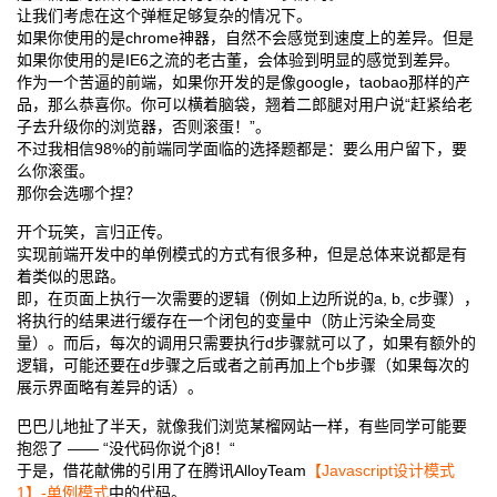
让我们考虑在这个弹框足够复杂的情况下。
如果你使用的是chrome神器，自然不会感觉到速度上的差异。但是
如果你使用的是IE6之流的老古董，会体验到明显的感觉到差异。
作为一个苦逼的前端，如果你开发的是像google，taobao那样的产
品，那么恭喜你。你可以横着脑袋，翘着二郎腿对用户说“赶紧给老
子去升级你的浏览器，否则滚蛋！”。
不过我相信98%的前端同学面临的选择题都是：要么用户留下，要
么你滚蛋。
那你会选哪个捏？
开个玩笑，言归正传。
实现前端开发中的单例模式的方式有很多种，但是总体来说都是有
着类似的思路。
即，在页面上执行一次需要的逻辑（例如上边所说的a, b, c步骤），
将执行的结果进行缓存在一个闭包的变量中（防止污染全局变
量）。而后，每次的调用只需要执行d步骤就可以了，如果有额外的
逻辑，可能还要在d步骤之后或者之前再加上个b步骤（如果每次的
展示界面略有差异的话）。
巴巴儿地扯了半天，就像我们浏览某榴网站一样，有些同学可能要
抱怨了 —— “没代码你说个j8！“
于是，借花献佛的引用了在腾讯AlloyTeam
【Javascript设计模式
1】-单例模式
中的代码。