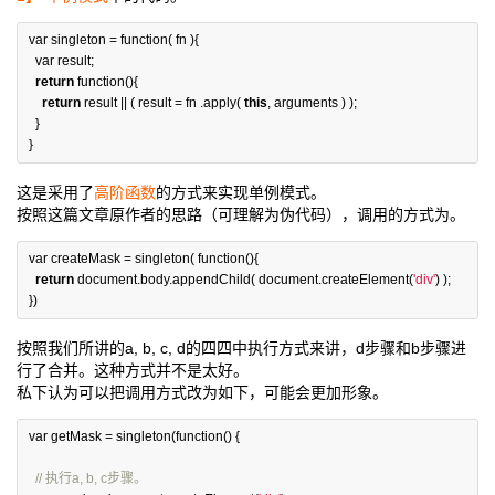
var
singleton
=
function
(
fn
){
var
result
;
return
function
(){
return
result
||
(
result
=
fn
.
apply
(
this
,
arguments
)
);
}
}
这是采用了
高阶函数
的方式来实现单例模式。
按照这篇文章原作者的思路（可理解为伪代码），调用的方式为。
var
createMask
=
singleton
(
function
(){
return
document
.
body
.
appendChild
(
document
.
createElement
(
'div'
)
);
})
按照我们所讲的a, b, c, d的四四中执行方式来讲，d步骤和b步骤进
行了合并。这种方式并不是太好。
私下认为可以把调用方式改为如下，可能会更加形象。
var
getMask
=
singleton
(
function
()
{
// 执行a, b, c步骤。