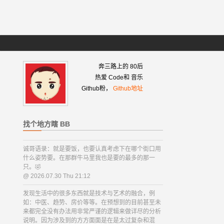
奔三路上的
80
后
热爱
Code
和
音乐
Github粉，
Github地址
找个地方瞎 BB
诚哥语录：就是要饭，也要认真考虑下在哪个街口用
什么姿势要。在那群牛马里我也是要的最多的那一
只。🤣
@ 2026.07.30 Thu 21:12
发现生活中的很多东西就是技术与艺术的融合，例
如：中医、趋势、房价等等。在预想到的目前甚至未
来都完全没有办法用非常严谨的逻辑来做详尽的分析
说明。因为涉及到的方方面面是在是太过复杂和混