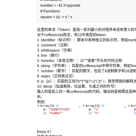
number 
=
-
42
if
# Functions:
square 
=
(x)
->
 x 
*
 x
这里的单词（Token）是指一系列最小的对程序来说有意义的单元，例如"nu
对于coffeescript而言，有10中类型的token
1. identifier（标识符）：脚本中各种独立的标示符，例如number
2. comment（注释）
3. whitespace（空格）
4. line（换行）
5. heredoc（本地注释）：以"""或者'''开头的代码注释
6. string（字符串）：匹配的coffeescript中得字符串，例如't
7. number（数字）：匹配的数字，包括了8进制数字和16进
8. regex（正则表达式）
9. js（js）：匹配的正则为/^
[^\\
]
(?:\.[^\`]
)*`/，我觉得我的解
10. literal（加减乘除，位运算，与或之列的符号）
输入的是如上的一串coffeescript的代码，输出则是按照
析。
例如：
Enjoy it !