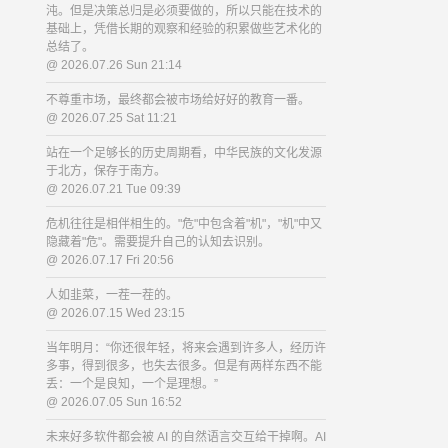
沌。但是决策总归是必须要做的，所以只能在技术的
基础上，凭借长期的观察和经验的积累做些艺术化的
总结了。
@ 2026.07.26 Sun 21:14
不尊重市场，最终都会被市场给好好的教育一番。
@ 2026.07.25 Sat 11:21
站在一个足够长的历史周期看，中华民族的文化发源
于北方，保存于南方。
@ 2026.07.21 Tue 09:39
危机往往是相伴相生的。"危"中包含着"机"，"机"中又
隐藏着"危"。需要提升自己的认知去识别。
@ 2026.07.17 Fri 20:56
人如韭菜，一茬一茬的。
@ 2026.07.15 Wed 23:15
当年明月：“你还很年轻，将来会遇到许多人，经历许
多事，得到很多，也失去很多。但是有两样东西不能
丢：一个是良知，一个是理想。”
@ 2026.07.05 Sun 16:52
未来好多软件都会被 AI 的自然语言交互给干掉啊。AI