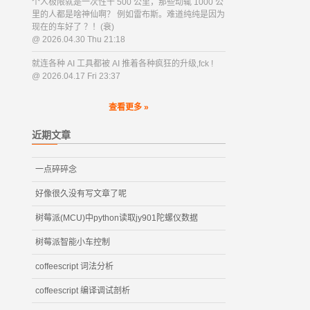
个人极限就是一次性干 500 公里，那些动辄 1000 公
里的人都是啥神仙啊？ 例如雷布斯。难道纯纯是因为
现在的车好了 ？！(衰)
@ 2026.04.30 Thu 21:18
就连各种 AI 工具都被 AI 推着各种疯狂的升级,fck !
@ 2026.04.17 Fri 23:37
查看更多 »
近期文章
一点碎碎念
好像很久没有写文章了呢
树莓派(MCU)中python读取jy901陀螺仪数据
树莓派智能小车控制
coffeescript 词法分析
coffeescript 编译调试剖析