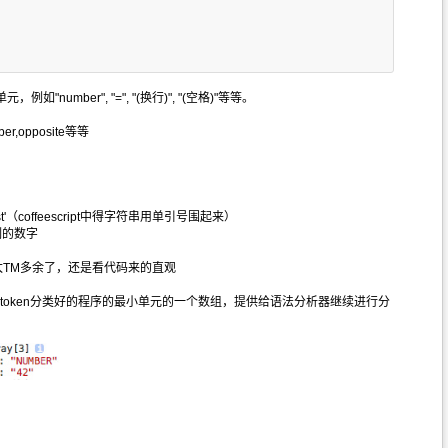
mber", "=", "(换行)", "(空格)"等等。
,opposite等等
est'（coffeescript中得字符串用单引号围起来）
制的数字
释太TM多余了，还是看代码来的直观
这是种token分类好的程序的最小单元的一个数组，提供给语法分析器继续进行分