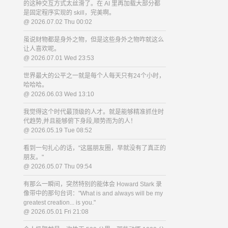
的这种交互方式太丝滑了。在 AI 里再加载大部分都
是固定程序实现的 skill，完美啊。
@ 2026.07.02 Thu 00:02
虽说财物都是身外之物，但是这些身外之物咋就这么
让人喜欢呢。
@ 2026.07.01 Wed 23:53
世界最大的公平之一就是每个人每天只有24个小时，
哈哈哈。
@ 2026.06.03 Wed 13:10
我觉得这个时代最顶级的人才。就是能够精准抓住时
代趋势,并且能够俯下身段,顺势而为的人！
@ 2026.05.19 Tue 08:52
看到一句扎心的话，"这届朋友圈，早就没有了真正的
朋友。"
@ 2026.05.07 Thu 09:54
有那么一瞬间，突然特别的能体会 Howard Stark 录
像带中的那句台词："What is and always will be my
greatest creation... is you."
@ 2026.05.01 Fri 21:08