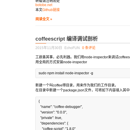
转载请注明出处
botobe.net
本文
Github链接
阅读全文 »
coffeescript 编译调试剖析
2015年11月30日
EchoFUN
0 条评论
工欲善其事，必先利器。我们用node-inspector来调试coffees
用全局的方式安装node-inspector
sudo npm install node-inspector -g 
新建一个叫coffee得目录，用来作为我们的工作目录。
在目录中新建一个package.json文件，可将如下内容填入其中（
{

"
name
"
:
"
coffee-debugger
"
,

"
version
"
:
"
0.0.0
"
,

"
private
"
:
true
,

"
dependencies
"
:
 {

"
coffee-script
"
:
"
1.8.0
"