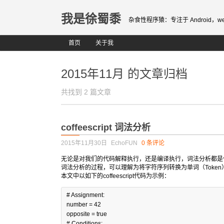
我是徐蜀黍
杂食性程序猿：专注于 Android，web fr
首页
关于我
2015年11月 的文章归档
共找到 2 篇文章
coffeescript 词法分析
2015年11月30日
EchoFUN
0 条评论
无论是对我们的代码解释执行，还是编译执行，词法分析都是
词法分析的过程，可以理解为将字符序列转换为单词（Toke
本文中以如下的coffeescript代码为示例：
# Assignment:
number 
=
42
opposite 
=
true
# Conditions: